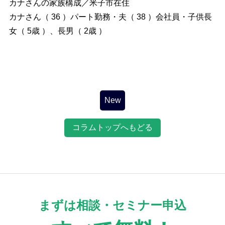
カナさんの家族構成／米子市在住
カナさん（ 36 ）パート勤務・夫（ 38 ）会社員・子供長
女（ 5歳 ）、長男（ 2歳 ）
投
稿
ナ
ビ
New
ゲ
ー
コラムトップへもどる
シ
ョ
ン
まずは相談・セミナー申込