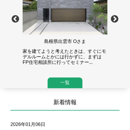
島根県出雲市 Oさま
か分から
家を建てようと考えたときは、すぐにモ
家を建て
んです。将
デルルームとかには行かずに、まずは
す。安心
...
FP住宅相談所に行ってセミナー...
び方も教
一覧
新着情報
2026年01月06日