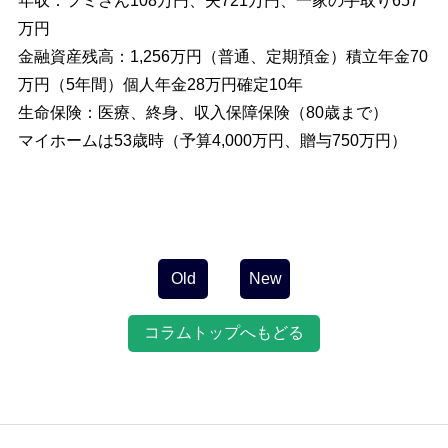
年収：フミさん108万円、夫721万円、一家の手取り657
万円
金融資産残高：1,256万円（普通、定期預金）積立年金70
万円（5年間）個人年金28万円確定10年
生命保険：医療、終身、収入保障保険（80歳まで）
マイホームは53歳時（予算4,000万円、贈与750万円）
投
稿
ナ
ビ
Old
New
ゲ
ー
コラムトップへもどる
シ
ョ
ン