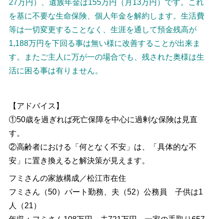
27万円）、遺族年金は155万円（月13万円）です。これ
を基に不要な生命保険、個人年金を解約します。生活費
等は一切変更することなく、生涯を通して預金残高が
1,188万円を下回る事は無い様に改善することが出来ま
す。またご主人に万が一の場合でも、残された奥様は生
活に困る事は有りません。
【アドバイス】
①50歳を過ぎれば死亡保障を中心に過剰な保険は見直
す。
②高齢者における「何となく不安」は、「具体的な不
安」に置き換えると解決策が見えます。
フミさんの家族構成／松江市在住
フミさん（50）パート勤務、夫（52）公務員 子供は1
人（21）