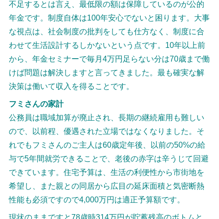
不足するとは言え、最低限の額は保障しているのが公的
年金です。制度自体は100年安心でないと困ります。大事
な視点は、社会制度の批判をしても仕方なく、制度に合
わせて生活設計するしかないという点です。10年以上前
から、年金セミナーで毎月4万円足らない分は70歳まで働
けば問題は解決しますと言ってきました。最も確実な解
決策は働いて収入を得ることです。
フミさんの家計
公務員は職域加算が廃止され、長期の継続雇用も難しい
ので、以前程、優遇された立場ではなくなりました。そ
れでもフミさんのご主人は60歳定年後、以前の50%の給
与で5年間就労できることで、老後の赤字は辛うじて回避
できています。住宅予算は、生活の利便性から市街地を
希望し、また親との同居から広目の延床面積と気密断熱
性能も必須ですので4,000万円は適正予算額です。
現状のままですと78歳時314万円が貯蓄残高のボトムと