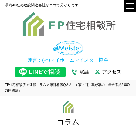
県内40社の建設関連会社がココで分かります
運営：(社)マイホームマイスター協会
電話
アクセス
FP住宅相談所
>
連載コラム
>
家計相談Q＆A （第14回）我が家の「年金不足2,000
万円問題」
コラム