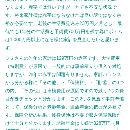
なります。赤字では無いですが、とても不安な状況で
す。将来家計簿は赤字にならなければ良い訳ではなく余
裕が必要です。老後の生活費見込み23万円／月とし、最
低でも1年分の生活費と予備費700万円を残す為にボトム
は1,000万円以上になる様に家計を見直したいと思いま
す。
フミさんの昨年の家計は129万円の赤字です。大学費用
（特別費）が原因で、一般的には事前積立か借入で対処
しますが、昨年の赤字は問題有りません。家計バランス
から分かる様に「その他」・「保険料」・「貯蓄」の3つ
の内、「その他」は車検費用が原因ですので残り2つの費
目が要チェックと分かります。この2つを見直す事前準備
として、保障分析と老齢年金、遺族年金の把握が必要で
す。保障分析の結果、終身保険は不要で収入保障保険だ
けで十分と分かります。老齢年金は夫婦計328万円（月