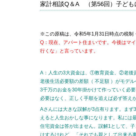
家計相談Q＆A （第56回）子ど
※この原稿は、令和5年1月31日時点の税
Q：現在、アパート住まいです。今後はマ
行くな」と言っています。
A：人生の3大資金は、①教育資金、②老後
老後生活必要額の差額（ 不足額 ）がモデ
3千万のお金を30年掛かけて作っていく必
必要はなく、正しく手順を追えば必ず答え
Aさんには大きな誤解が3点有ります。まず
えると人生おかしな事になります。私には
住宅資金は答が出ません。誤解1として、
はするけれど、「それでも親として出来る