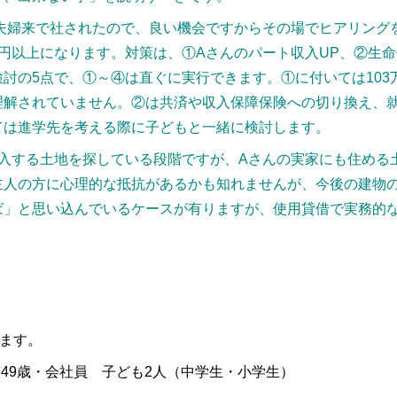
ご夫婦来で社されたので、良い機会ですからその場でヒアリング
円以上になります。対策は、①Aさんのパート収入UP、②生
討の5点で、①～④は直ぐに実行できます。①に付いては103
理解されていません。②は共済や収入保障保険への切り換え、
ては進学先を考える際に子どもと一緒に検討します。
購入する土地を探している段階ですが、Aさんの実家にも住める
主人の方に心理的な抵抗があるかも知れませんが、今後の建物
ば」と思い込んでいるケースが有りますが、使用貸借で実務的
」
。
します。
：49歳・会社員 子ども2人（中学生・小学生）