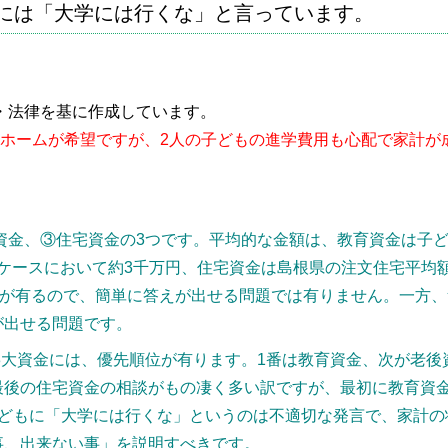
もには「大学には行くな」と言っています。
制・法律を基に作成しています。
イホームが希望ですが、2人の子どもの進学費用も心配で家計が
資金、③住宅資金の3つです。平均的な金額は、教育資金は子ど
ルケースにおいて約3千万円、住宅資金は島根県の注文住宅平均
要が有るので、簡単に答えが出せる問題では有りません。一方
が出せる問題です。
3大資金には、優先順位が有ります。1番は教育資金、次が老
最後の住宅資金の相談がもの凄く多い訳ですが、最初に教育資
子どもに「大学には行くな」というのは不適切な発言で、家計の
事、出来ない事」を説明すべきです。