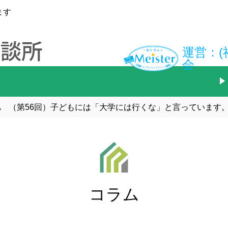
ます
運営：(
会
A （第56回）子どもには「大学には行くな」と言っています
コラム