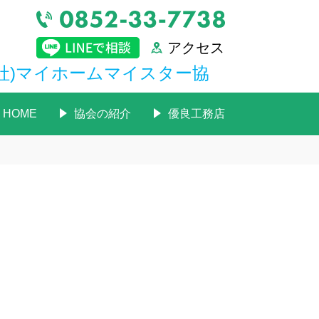
アクセス
社)マイホームマイスター協
HOME
協会の紹介
優良工務店
。