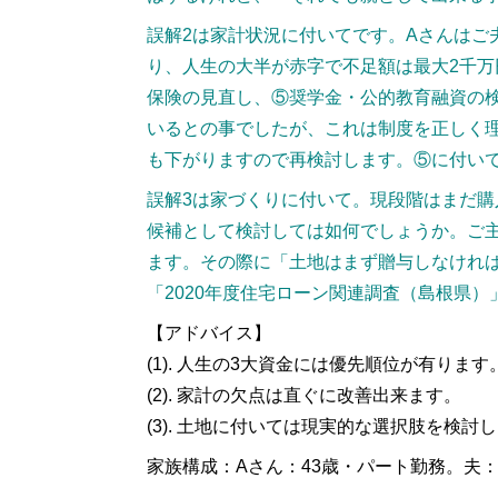
誤解2は家計状況に付いてです。Aさんは
り、人生の大半が赤字で不足額は最大2千万
保険の見直し、⑤奨学金・公的教育融資の検
いるとの事でしたが、これは制度を正しく
も下がりますので再検討します。⑤に付い
誤解3は家づくりに付いて。現段階はまだ
候補として検討しては如何でしょうか。ご
ます。その際に「土地はまず贈与しなけれ
「2020年度住宅ローン関連調査（島根県）
【アドバイス】
(1). 人生の3大資金には優先順位が有ります
(2). 家計の欠点は直ぐに改善出来ます。
(3). 土地に付いては現実的な選択肢を検討
家族構成：Aさん：43歳・パート勤務。夫