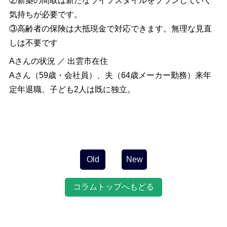
②新築の間取は新たなライフスタイルをプランしていく
気持ちが必要です。
③高齢者の保険は大抵現金で対応できます。無理な見直
しは不要です
Aさんの状況 ／ 出雲市在住
Aさん（59歳・会社員）、夫（64歳メーカー勤務）来年
定年退職、子ども2人は既に独立。
投
稿
ナ
ビ
Old
New
ゲ
ー
コラムトップへもどる
シ
ョ
ン