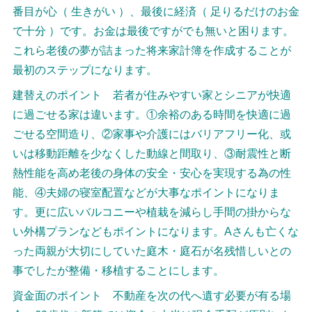
番目が心（ 生きがい ）、最後に経済（ 足りるだけのお金
で十分 ）です。お金は最後ですがでも無いと困ります。
これら老後の夢が詰まった将来家計簿を作成することが
最初のステップになります。
建替えのポイント 若者が住みやすい家とシニアが快適
に過ごせる家は違います。①余裕のある時間を快適に過
ごせる空間造り、②家事や介護にはバリアフリー化、或
いは移動距離を少なくした動線と間取り、③耐震性と断
熱性能を高め老後の身体の安全・安心を実現する為の性
能、④夫婦の寝室配置などが大事なポイントになりま
す。更に広いバルコニーや植栽を減らし手間の掛からな
い外構プランなどもポイントになります。Aさんも亡くな
った両親が大切にしていた庭木・庭石が名残惜しいとの
事でしたが整備・移植することにします。
資金面のポイント 不動産を次の代へ遺す必要が有る場