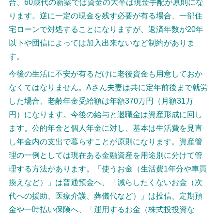
合、60歳代の新築では資金の大半は現金手配が原則にな
ります。逆に一定の現金を残す必要が有る場合、一部住
宅ローンで対処することになりますが、返済年数が20年
以下や団信によっては加入出来ないなど制約がありま
す。
今後の生活に不安が有るだけに老後資金も用意しておか
なくてはなりません。Aさん夫妻は共に定年前後まで就労
した場合、老齢年金受給額は年額370万円（月額31万
円）になります。今後の給与と退職金は資産形成に回し
ます。公的年金と個人年金に対し、基本は生活費を見直
し年金内の支出で暮らすことが原則になります。資産管
理の一例としては現在ある金融資産を用途別に分けて管
理する方法があります。「使うお金（生活費1年分や車買
換えなど）」は普通預金へ、「減らしたくないお金（次
代への援助、医療介護、葬儀代など）」は投信、定期預
金や一時払い保険へ、「運用するお金（株式投投資な