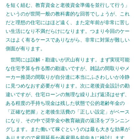
を短く組む、教育資金と老後資金準備を並行して行う」
というのが世間一般の教科書的な回答でしょうが、これ
だと理想の住宅にはほど遠く、また定年前が非常に苦し
い生活になり不満だらけになります。つまり今回のケー
スはよく有るケースでありながら、非常に対策が難しい
側面が有ります。
世間には誤解・勘違いが沢山有ります。まず実現可能
な住宅予算を作る際の勘違いですが、雑誌の間取りやメ
ーカー推奨の間取りが自分達に本当にふさわしいか冷静
に見つめなおす必要が有ります。次に老後資金設計の勘
違いですが、住宅ローンの無理な繰り上げ返済はせず、
ある程度の手持ち現金は残した状態で公的老齢年金の
「正確な把握」と老後生活費の「正しい設定」がベース
になり、その中で奨学金や教育融資の返済をプランニン
グします。また働いて稼ぐというのは最も大きな効果が
ありますので雇用延長か再雇用を前向きに検討します。