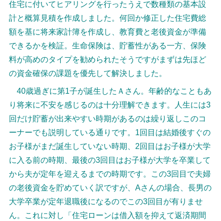
住宅に付いてヒアリングを行ったうえで数種類の基本設
計と概算見積を作成しました。何回か修正した住宅費総
額を基に将来家計簿を作成し、教育費と老後資金が準備
できるかを検証。生命保険は、貯蓄性がある一方、保険
料が高めのタイプを勧められたそうですがまずは先ほど
の資金確保の課題を優先して解決しました。
40歳過ぎに第1子が誕生したＡさん。年齢的なこともあ
り将来に不安を感じるのは十分理解できます。人生には3
回だけ貯蓄が出来やすい時期があるのは繰り返しこのコ
ーナーでも説明している通りです。1回目は結婚後すぐの
お子様がまだ誕生していない時期、2回目はお子様が大学
に入る前の時期、最後の3回目はお子様が大学を卒業して
から夫が定年を迎えるまでの時期です。この3回目で夫婦
の老後資金を貯めていく訳ですが、Aさんの場合、長男の
大学卒業が定年退職後になるのでこの3回目が有りませ
ん。これに対し「住宅ローンは借入額を抑えて返済期間