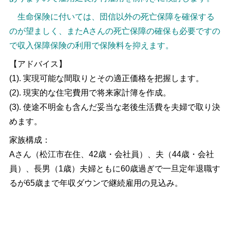
生命保険に付いては、団信以外の死亡保障を確保する
のが望ましく、またAさんの死亡保障の確保も必要ですの
で収入保障保険の利用で保険料を抑えます。
【アドバイス】
(1). 実現可能な間取りとその適正価格を把握します。
(2). 現実的な住宅費用で将来家計簿を作成。
(3). 使途不明金も含んだ妥当な老後生活費を夫婦で取り決
めます。
家族構成：
Aさん（松江市在住、42歳・会社員）、夫（44歳・会社
員）、長男（1歳）夫婦ともに60歳過ぎで一旦定年退職す
るが65歳まで年収ダウンで継続雇用の見込み。
投
稿