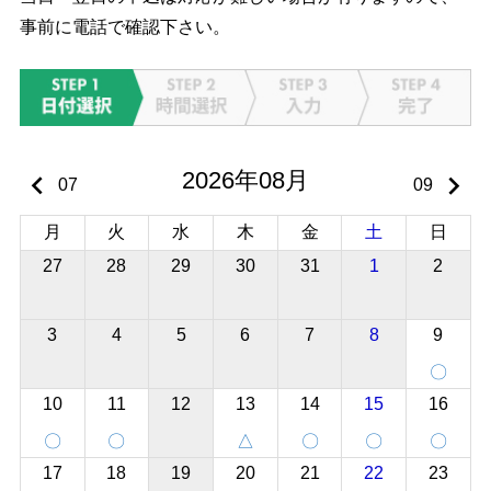
事前に電話で確認下さい。
2026年08月
keyboard_arrow_left
keyboard_arrow_right
07
09
月
火
水
木
金
土
日
27
28
29
30
31
1
2
3
4
5
6
7
8
9
〇
10
11
12
13
14
15
16
〇
〇
△
〇
〇
〇
17
18
19
20
21
22
23