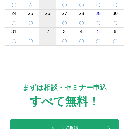
〇
△
〇
〇
〇
〇
24
25
26
27
28
29
30
〇
〇
〇
〇
〇
〇
31
1
2
3
4
5
6
〇
〇
〇
〇
〇
〇
まずは相談・セミナー申込
すべて無料！
メールで相談