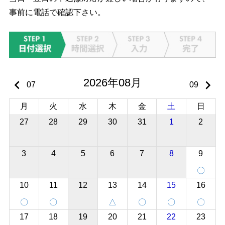
事前に電話で確認下さい。
2026年08月
keyboard_arrow_left
keyboard_arrow_right
07
09
月
火
水
木
金
土
日
27
28
29
30
31
1
2
3
4
5
6
7
8
9
〇
10
11
12
13
14
15
16
〇
〇
△
〇
〇
〇
17
18
19
20
21
22
23