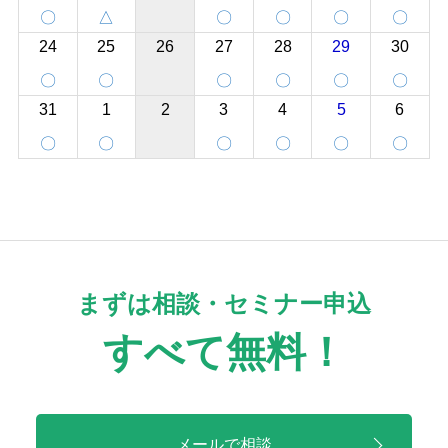
〇
△
〇
〇
〇
〇
24
25
26
27
28
29
30
〇
〇
〇
〇
〇
〇
31
1
2
3
4
5
6
〇
〇
〇
〇
〇
〇
まずは相談・セミナー申込
すべて無料！
メールで相談