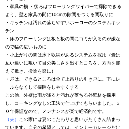
・家具の横 ・後ろはフローリングワイパーで掃除できる
よう、壁と家具の間に10cmの隙間をつくる間取りに
・キッチンは汚れの落ちやすいホーローのシステムキッ
チン
・床のフローリングは板と板の間にゴミが入るのが嫌な
ので幅の広いものに
・小上がりの間は床下収納があるシステムを採用（畳は
互い違いに敷いて目の美しさを出すところを、方向を揃
えて敷き、掃除を楽に）
・扉は、できるところは全て上吊りの引き戸に。下にレ
ールをなくして掃除をしやすくする
この他、外壁は雨が降ると汚れが落ちる外壁材を採用
し、コーキングなしの工法で仕上げてもらいました。３
０年保証なので、メンナンスが楽で経済的です。
（夫）
この家には妻のこだわりと思いがたくさん詰まっ
ています。自分の希望としては、インナーガレージだけ